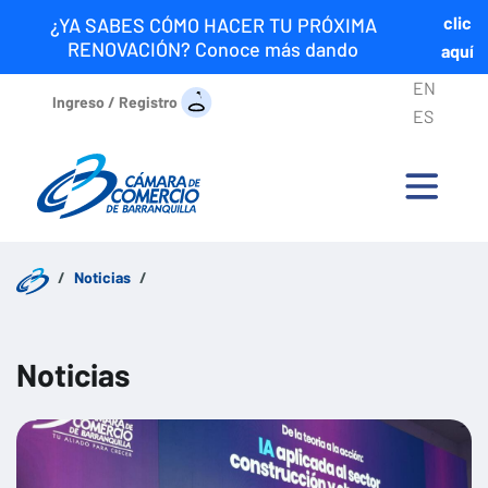
clic
¿YA SABES CÓMO HACER TU PRÓXIMA
RENOVACIÓN? Conoce más dando
aquí
EN
Ingreso / Registro
ES
Noticias
Noticias