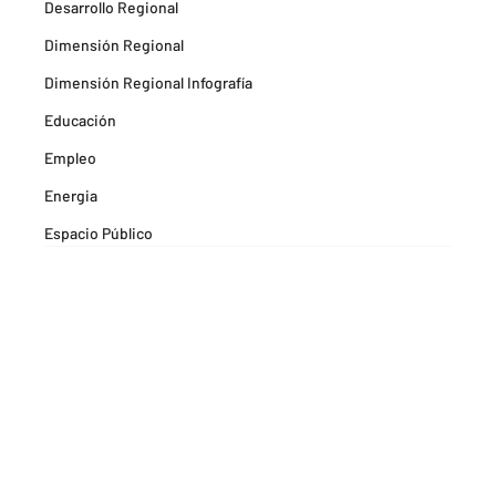
Desarrollo Regional
Dimensión Regional
Dimensión Regional Infografía
Educación
Empleo
Energia
Espacio Público
Espacios Habitables
Farma
Formación
Hitos Camarabaq
Imagina Tips para inspirarte Descubre
Matricula mercantil