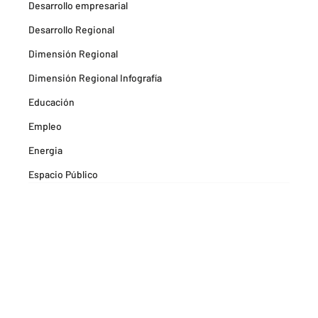
Desarrollo empresarial
Desarrollo Regional
Dimensión Regional
Dimensión Regional Infografía
Educación
Empleo
Energia
Espacio Público
Espacios Habitables
Farma
Formación
Hitos Camarabaq
Imagina Tips para inspirarte Descubre