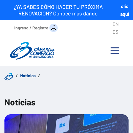
clic
¿YA SABES CÓMO HACER TU PRÓXIMA
RENOVACIÓN? Conoce más dando
aquí
EN
Ingreso / Registro
ES
Noticias
Noticias