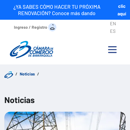
clic
¿YA SABES CÓMO HACER TU PRÓXIMA
RENOVACIÓN? Conoce más dando
aquí
EN
Ingreso / Registro
ES
Noticias
Noticias