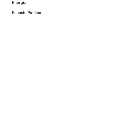
Energia
Espacio Público
Espacios Habitables
Farma
Formación
Hitos Camarabaq
Imagina Tips para inspirarte Descubre
Matricula mercantil
Movilidad
Noticia
Noticias
Pactos por la Innovación
Plan Premium Empresarial