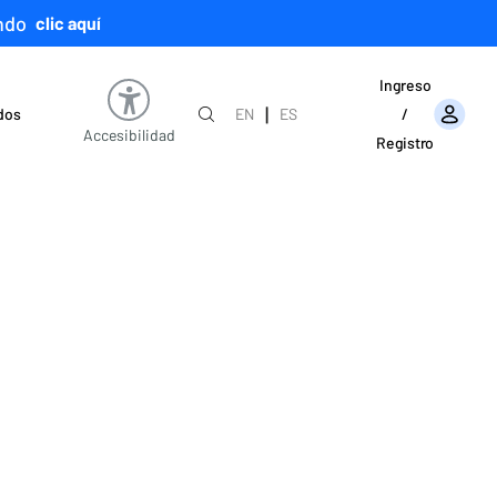
ndo
clic aquí
Ingreso
|
ados
EN
ES
/
Accesibilidad
Registro