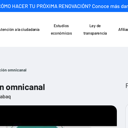
CÓMO HACER TU PRÓXIMA RENOVACIÓN? Conoce más da
Estudios
Ley de
Atención a la ciudadanía
Afili
económicos
transparencia
ción omnicanal
ón omnicanal
rabaq