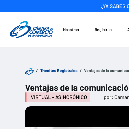
¿YA SABES 
Nosotros
Registros
Noticias
Saltar al contenido
Trámites Registrales
Ventajas de la comunica
Ventajas de la comunicaci
VIRTUAL - ASINCRÓNICO
por: Cáma