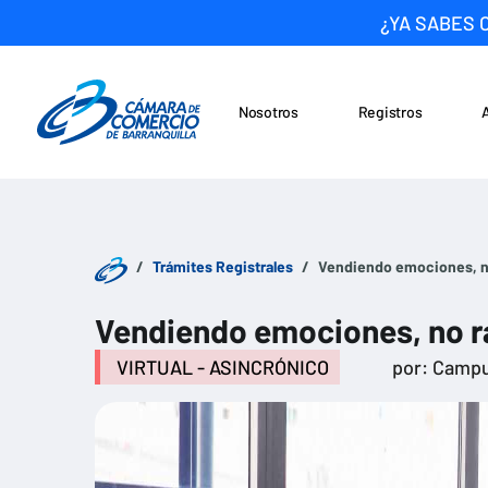
¿YA SABES 
Nosotros
Registros
Noticias
Saltar al contenido
Trámites Registrales
Vendiendo emociones, n
Vendiendo emociones, no 
VIRTUAL - ASINCRÓNICO
por: Campu