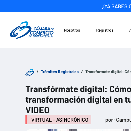
¿YA SABES 
Nosotros
Registros
Noticias
Saltar al contenido
Trámites Registrales
Transfórmate digital: Có
Transfórmate digital: Cómo 
transformación digital en 
VIDEO
VIRTUAL - ASINCRÓNICO
por: Campu