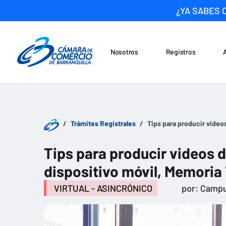
¿YA SABES 
Nosotros
Registros
Noticias
Saltar al contenido
Trámites Registrales
Tips para producir video
Tips para producir videos 
dispositivo móvil, Memoria
VIRTUAL - ASINCRÓNICO
por: Campu