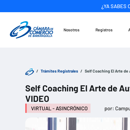
¿YA SABES 
Nosotros
Registros
Noticias
Saltar al contenido
Trámites Registrales
Self Coaching El Arte de
Self Coaching El Arte de A
VIDEO
VIRTUAL - ASINCRÓNICO
por: Campu