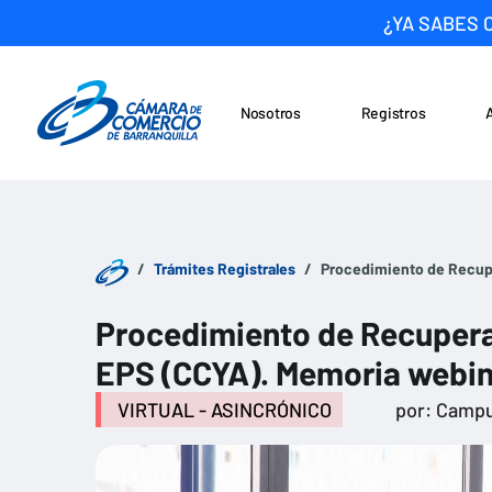
¿YA SABES 
Nosotros
Registros
Noticias
Saltar al contenido
Trámites Registrales
Procedimiento de Recupe
Procedimiento de Recupera
EPS (CCYA). Memoria webin
VIRTUAL - ASINCRÓNICO
por: Campu