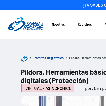
¿YA SABES 
Nosotros
Registros
Noticias
Saltar al contenido
Trámites Registrales
Píldora, Herramientas bá
Píldora, Herramientas bási
digitales (Protección)
VIRTUAL - ASINCRÓNICO
por: Campu