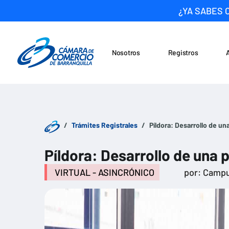
¿YA SABES 
Nosotros
Registros
Noticias
Saltar al contenido
Trámites Registrales
Píldora: Desarrollo de un
Píldora: Desarrollo de una 
VIRTUAL - ASINCRÓNICO
por: Campu