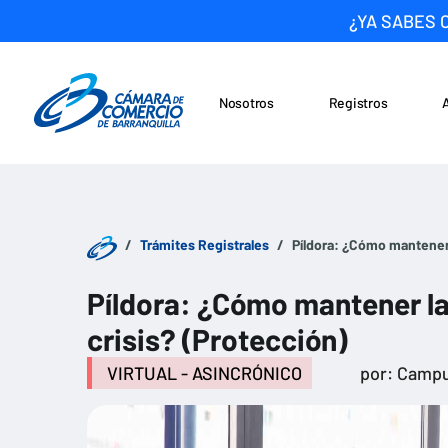
¿YA SABES 
Nosotros
Registros
Noticias
Saltar al contenido
Trámites Registrales
Píldora: ¿Cómo mantener 
Píldora: ¿Cómo mantener la
crisis? (Protección)
VIRTUAL - ASINCRÓNICO
por: Campu