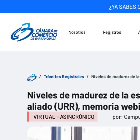
¿YA SABES 
Nosotros
Registros
Noticias
Saltar al contenido
Trámites Registrales
Niveles de madurez de la 
Niveles de madurez de la est
aliado (URR), memoria web
VIRTUAL - ASINCRÓNICO
por: Campu