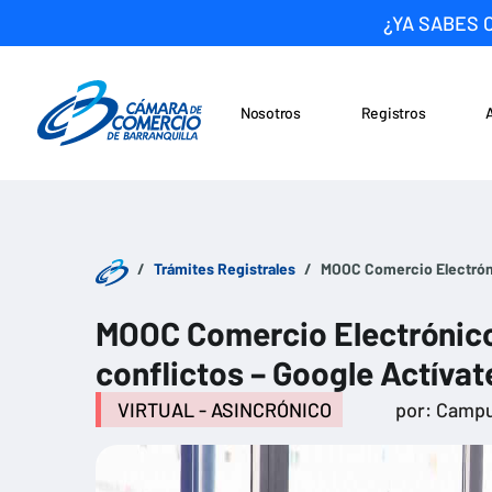
¿YA SABES 
Nosotros
Registros
Noticias
Saltar al contenido
Trámites Registrales
MOOC Comercio Electrónic
MOOC Comercio Electrónico –
conflictos – Google Actívat
VIRTUAL - ASINCRÓNICO
por: Campu