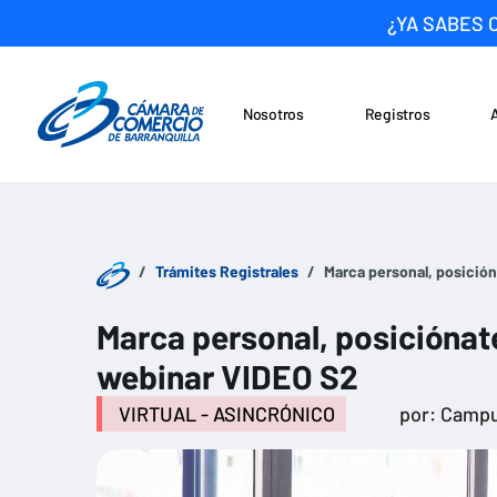
¿YA SABES 
Nosotros
Registros
Noticias
Saltar al contenido
Trámites Registrales
Marca personal, posició
Marca personal, posiciónat
webinar VIDEO S2
VIRTUAL - ASINCRÓNICO
por: Campu