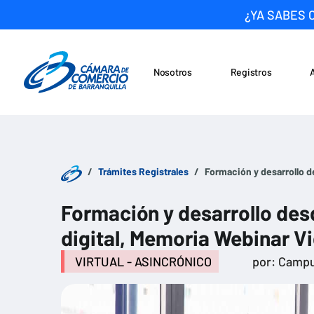
¿YA SABES 
Nosotros
Registros
Noticias
Saltar al contenido
Trámites Registrales
Formación y desarrollo d
Formación y desarrollo des
digital, Memoria Webinar V
VIRTUAL - ASINCRÓNICO
por: Campu