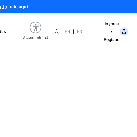
ndo
clic aquí
Ingreso
|
ados
EN
ES
/
Accesibilidad
Registro