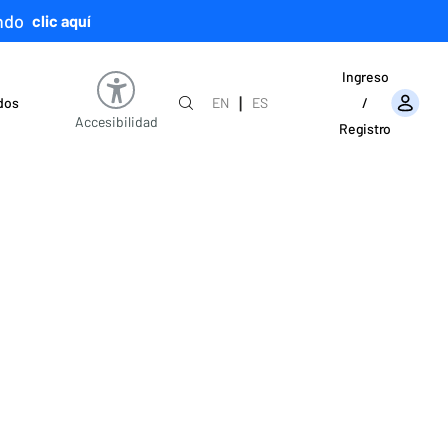
ndo
clic aquí
Ingreso
|
ados
EN
ES
/
Accesibilidad
Registro