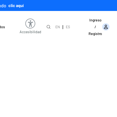
ndo
clic aquí
Ingreso
|
ados
EN
ES
/
Accesibilidad
Registro