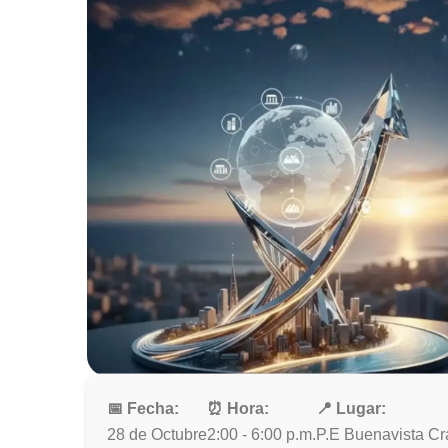
📅 Fecha:
⏰ Hora:
📍 Lugar:
28 de Octubre
2:00 - 6:00 p.m.
P.E Buenavista Cr