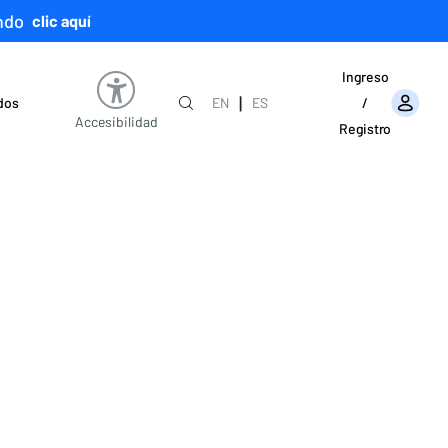
ndo
clic aquí
Ingreso
|
ados
EN
ES
/
Accesibilidad
Registro