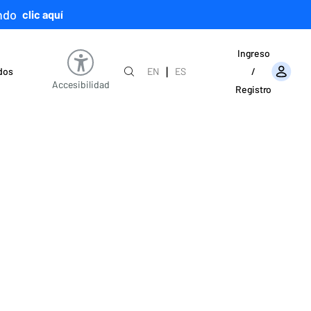
ndo
clic aquí
Ingreso
|
ados
EN
ES
/
Accesibilidad
Registro