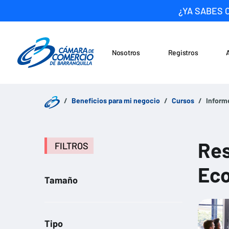
¿YA SABES 
Nosotros
Registros
Noticias
Saltar al contenido
Beneficios para mi negocio
Cursos
Inform
Res
FILTROS
Ec
Tamaño
Tipo