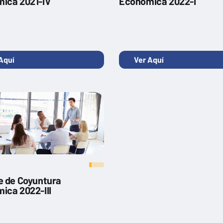
ica 2021-IV
Económica 2022-I
Aquí
Ver Aquí
e de Coyuntura
ica 2022-III