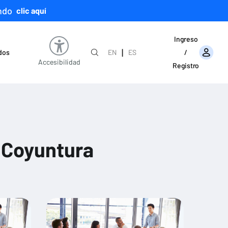
ndo
clic aquí
Ingreso
|
ados
EN
ES
/
Accesibilidad
Registro
 Coyuntura