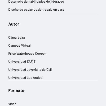
Desarrollo de habilidades de liderazgo
Diseño de espacios de trabajo en casa
Diseño de imágenes publicitarias
Autor
Eficiencia energética y reducción de la huella de carbono
Estrategias de entrada a nuevos mercados
Cámarabaq
Estrategias de marketing digital
Campus Virtual
Estrategias de negocios sostenibles
Price Waterhouse Cooper
Estrategias para la gestión del cambio
Universidad EAFIT
Experiencia del cliente
Universidad Javeriana de Cali
Finanzas y contabilidad
Universidad Los Andes
Gestión de equipos remotos
Gestión de riesgos empresariales
Formato
Gestión del talento y desarrollo profesional
Vídeo
Gestión eficiente de inventarios