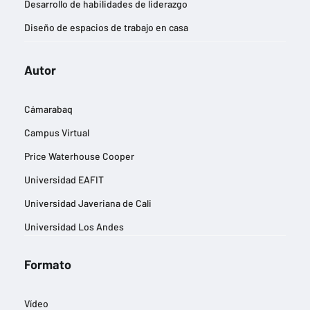
Desarrollo de habilidades de liderazgo
Diseño de espacios de trabajo en casa
Diseño de imágenes publicitarias
Autor
Eficiencia energética y reducción de la huella de carbono
Estrategias de entrada a nuevos mercados
Cámarabaq
Estrategias de marketing digital
Campus Virtual
Estrategias de negocios sostenibles
Price Waterhouse Cooper
Estrategias para la gestión del cambio
Universidad EAFIT
Experiencia del cliente
Universidad Javeriana de Cali
Finanzas y contabilidad
Universidad Los Andes
Gestión de equipos remotos
Gestión de riesgos empresariales
Formato
Gestión del talento y desarrollo profesional
Vídeo
Gestión eficiente de inventarios