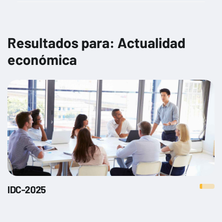
Gestión financiera y planificación estratégica
Gestión fiscal y cumplimiento tributario
Resultados para: Actualidad
Herramientas digitales para la productividad
económica
Impacto de las nuevas regulaciones en diferentes sectores
Impacto social y corporativo
Marketing Digital
Normativas y regulaciones de comercio exterior
Opciones de financiamiento para empresas
Preparación para la búsqueda de inversores
Protección de datos y privacidad
Seguridad cibernética para no especialistas
IDC-2025
Sostenibilidad y normativas ambientales
Técnicas de venta y negociación