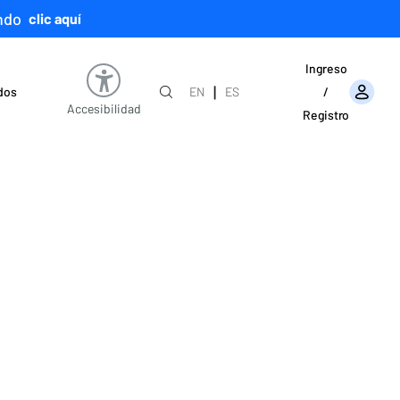
ndo
clic aquí
Ingreso
|
ados
EN
ES
/
Accesibilidad
Registro