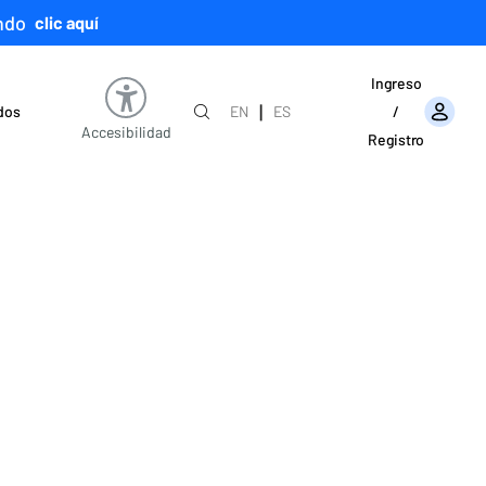
ndo
clic aquí
Ingreso
|
ados
EN
ES
/
Accesibilidad
Registro