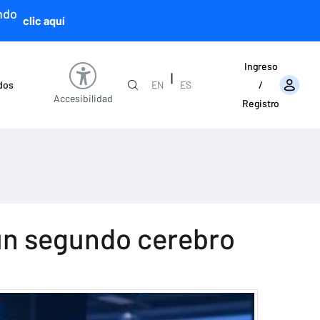
ndo
clic aquí
Ingreso
|
ados
EN
ES
/
Accesibilidad
Registro
r un segundo cerebro