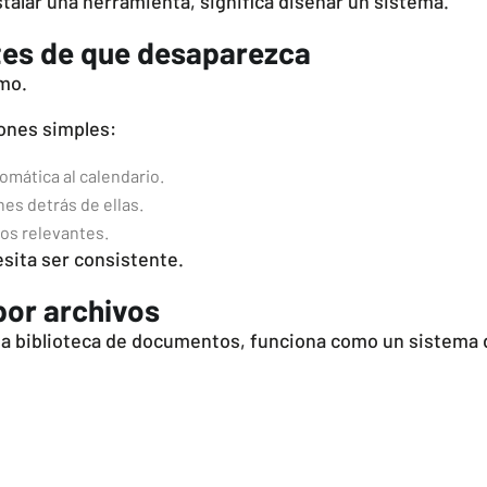
talar una herramienta, significa diseñar un sistema.
tes de que desaparezca
ómo.
iones simples:
omática al calendario.
nes detrás de ellas.
tos relevantes.
esita ser consistente.
por archivos
na biblioteca de documentos, funciona como un sistema 