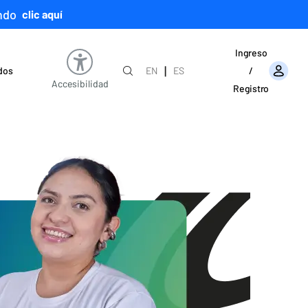
ndo
clic aquí
Ingreso
|
ados
EN
ES
/
Accesibilidad
Registro