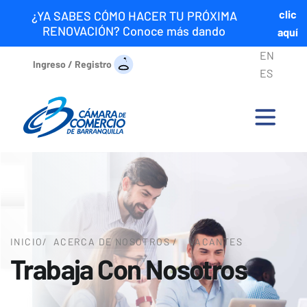
clic
¿YA SABES CÓMO HACER TU PRÓXIMA
RENOVACIÓN? Conoce más dando
aquí
EN
Ingreso / Registro
ES
INICIO
/
ACERCA DE NOSOTROS /
VACANTES
Trabaja Con Nosotros