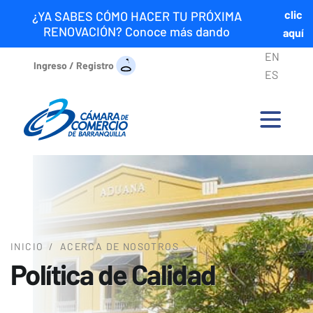
clic
¿YA SABES CÓMO HACER TU PRÓXIMA
RENOVACIÓN? Conoce más dando
aquí
EN
Ingreso / Registro
ES
INICIO
/
ACERCA DE NOSOTROS
Política de Calidad