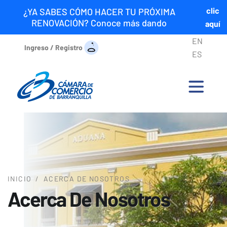
clic
¿YA SABES CÓMO HACER TU PRÓXIMA
RENOVACIÓN? Conoce más dando
aquí
EN
Ingreso / Registro
ES
INICIO
/
ACERCA DE NOSOTROS
Acerca De Nosotros