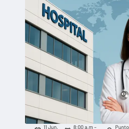
11 Jun,
8:00 a.m –
Punto