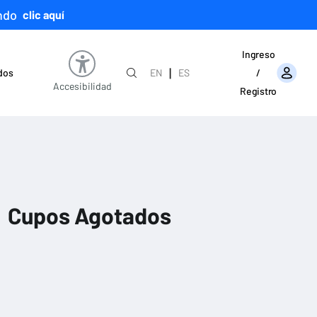
ndo
clic aquí
Ingreso
|
ados
EN
ES
/
Accesibilidad
Registro
Cupos Agotados