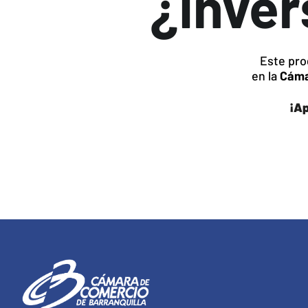
¿Inver
Este pr
en la
Cáma
¡Ap