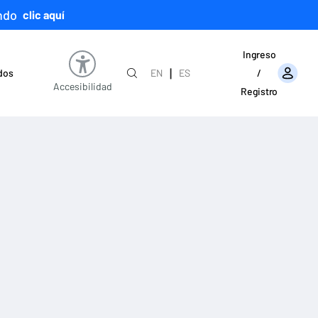
ndo
clic aquí
Ingreso
|
ados
EN
ES
/
Accesibilidad
Registro