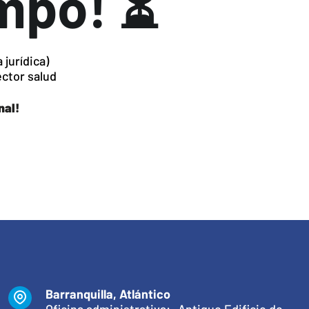
empo! ⏳
jurídica)
ector salud
nal!
Barranquilla, Atlántico