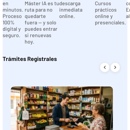
en
Máster IA es tu
descarga
Cursos
c
minutos.
ruta para no
inmediata
prácticos
E
Proceso
quedarte
online.
online y
a
100%
fuera — y solo
presenciales.
digital y
puedes entrar
seguro.
si renuevas
hoy.
Trámites Registrales