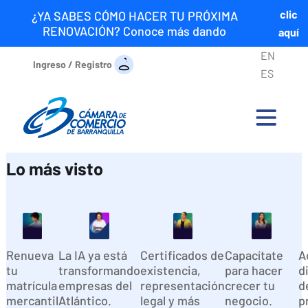
clic
¿YA SABES CÓMO HACER TU PRÓXIMA
RENOVACIÓN? Conoce más dando
aquí
EN
Ingreso / Registro
ES
Renovar
Cursos y
en línea
Máster IA
Certificados
formaciones
Lo más visto
Ingresa
Ingresa
Ingresa
Ingresa
aquí
aquí
aquí
aquí
Renueva
La IA ya está
Certificados de
Capacítate
A
tu
transformando
existencia,
para hacer
d
matrícula
empresas del
representación
crecer tu
d
mercantil
Atlántico.
legal y más
negocio.
p