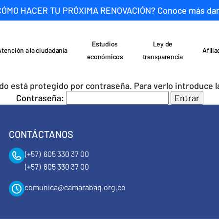
CÓMO HACER TU PRÓXIMA RENOVACIÓN? Conoce más da
Estudios
Ley de
Atención a la ciudadanía
Afili
económicos
transparencia
do está protegido por contraseña. Para verlo introduce l
Contraseña:
CONTÁCTANOS
(+57) 605 330 37 00
(+57) 605 330 37 00
comunica@camarabaq.org.co