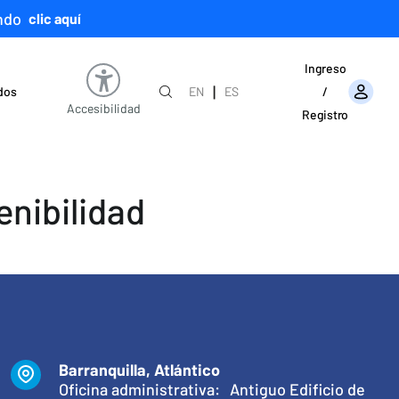
ndo
clic aquí
Ingreso
|
ados
EN
ES
/
Accesibilidad
Registro
enibilidad
Barranquilla, Atlántico
Oficina administrativa: Antiguo Edificio de