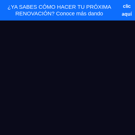
clic
¿YA SABES CÓMO HACER TU PRÓXIMA
RENOVACIÓN? Conoce más dando
aquí