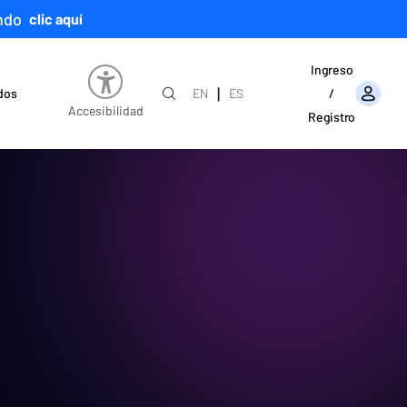
ndo
clic aquí
Ingreso
|
ados
EN
ES
/
Accesibilidad
Registro