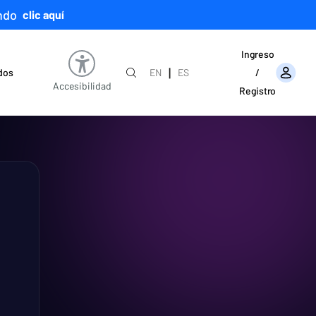
ndo
clic aquí
Ingreso
|
ados
EN
ES
/
Accesibilidad
Registro