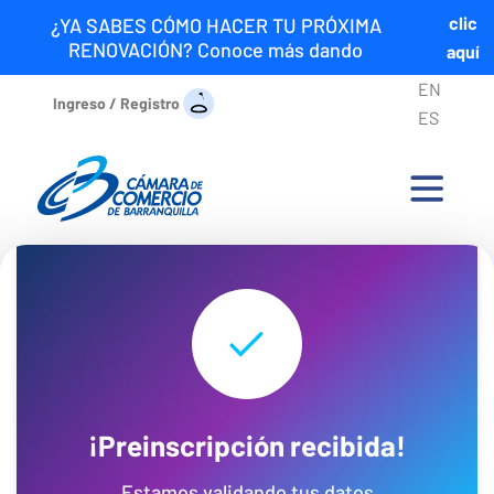
clic
¿YA SABES CÓMO HACER TU PRÓXIMA
RENOVACIÓN? Conoce más dando
aquí
EN
Ingreso / Registro
ES
¡Preinscripción recibida!
Estamos validando tus datos