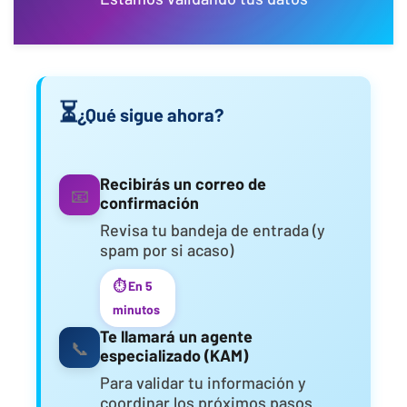
⏳
¿Qué sigue ahora?
Recibirás un correo de
📧
confirmación
Revisa tu bandeja de entrada (y
spam por si acaso)
⏱️ En 5
minutos
Te llamará un agente
📞
especializado (KAM)
Para validar tu información y
coordinar los próximos pasos