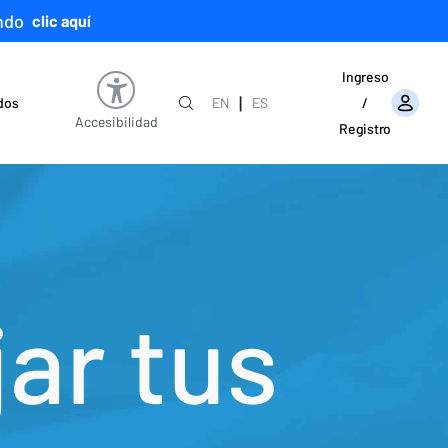
ndo
clic aquí
Ingreso
|
ados
EN
ES
/
Accesibilidad
Registro
jar tus