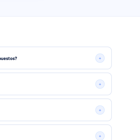
+
mpuestos?
+
+
+