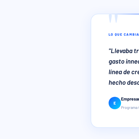
LO QUE CAMBI
"Llevaba t
gasto inne
línea de cr
hecho desde
Empresari
E
Programa C