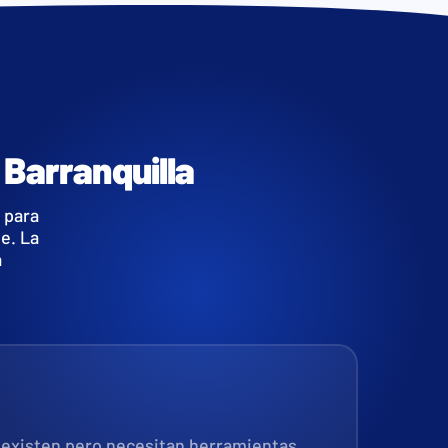
Barranquilla
 para
e. La
a
 existen pero necesitan herramientas