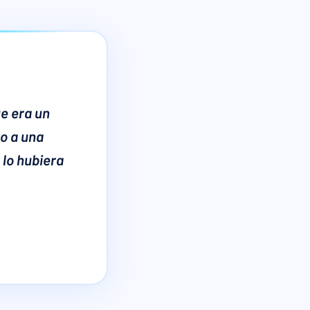
e era un
o a una
 lo hubiera