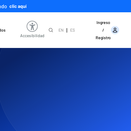
ndo
clic aquí
Ingreso
|
ados
EN
ES
/
Accesibilidad
Registro