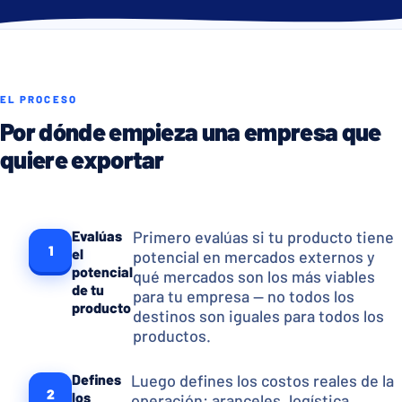
EL PROCESO
Por dónde empieza una empresa que
quiere exportar
Evalúas
Primero evalúas si tu producto tiene
1
el
potencial en mercados externos y
potencial
qué mercados son los más viables
de tu
para tu empresa — no todos los
producto
destinos son iguales para todos los
productos.
Defines
Luego defines los costos reales de la
2
los
operación: aranceles, logística,