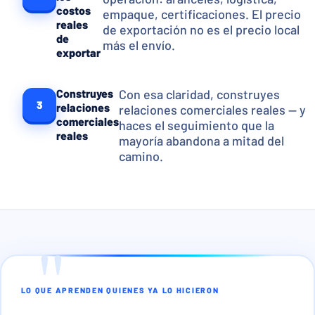
costos
empaque, certificaciones. El precio
reales
de exportación no es el precio local
de
más el envío.
exportar
Construyes
Con esa claridad, construyes
3
relaciones
relaciones comerciales reales — y
comerciales
haces el seguimiento que la
reales
mayoría abandona a mitad del
camino.
LO QUE APRENDEN QUIENES YA LO HICIERON