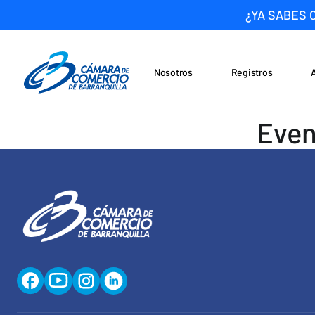
¿YA SABES 
Nosotros
Registros
Noticias
Saltar al contenido
Even