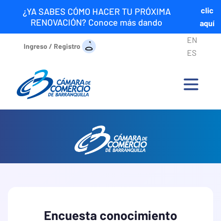
clic
¿YA SABES CÓMO HACER TU PRÓXIMA
RENOVACIÓN? Conoce más dando
aquí
EN
Ingreso / Registro
ES
Encuesta conocimiento