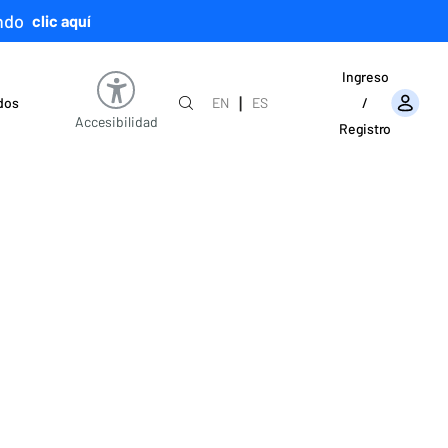
ndo
clic aquí
Ingreso
|
ados
EN
ES
/
Accesibilidad
Registro