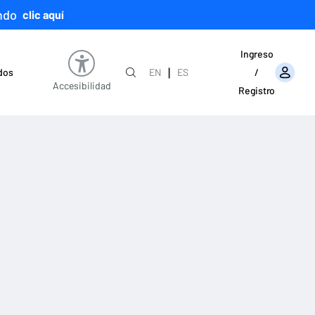
ndo
clic aquí
Ingreso
|
ados
EN
ES
/
Accesibilidad
Registro