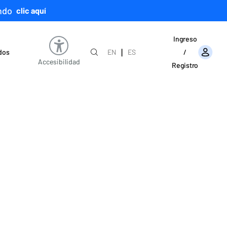
ndo
clic aquí
Ingreso
|
ados
EN
ES
/
Accesibilidad
Registro